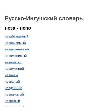
Русско-Ингушский словарь
неза - непо
незабываемый
независимый
незаконченный
незаменимый
незаметно
незамужний
незачем
незваный
нездешний
незнакомый
незрелый