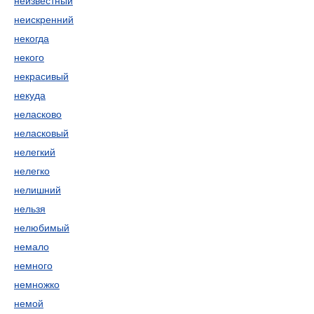
неизвестный
неискренний
некогда
некого
некрасивый
некуда
неласково
неласковый
нелегкий
нелегко
нелишний
нельзя
нелюбимый
немало
немного
немножко
немой